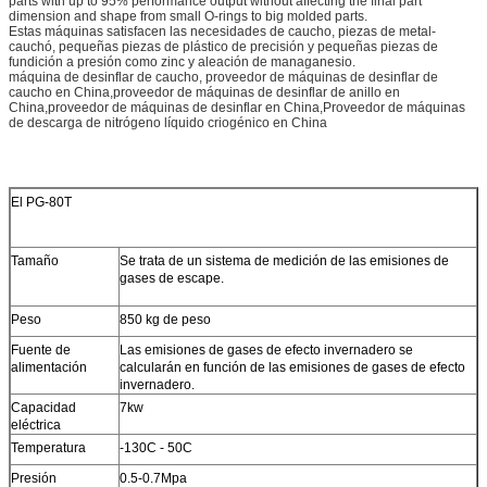
parts with up to 95% performance output without affecting the final part
dimension and shape from small O-rings to big molded parts.
Estas máquinas satisfacen las necesidades de caucho, piezas de metal-
cauchó, pequeñas piezas de plástico de precisión y pequeñas piezas de
fundición a presión como zinc y aleación de managanesio.
máquina de desinflar de caucho, proveedor de máquinas de desinflar de
caucho en China,proveedor de máquinas de desinflar de anillo en
China,proveedor de máquinas de desinflar en China,Proveedor de máquinas
de descarga de nitrógeno líquido criogénico en China
El PG-80T
Tamaño
Se trata de un sistema de medición de las emisiones de
gases de escape.
Peso
850 kg de peso
Fuente de
Las emisiones de gases de efecto invernadero se
alimentación
calcularán en función de las emisiones de gases de efecto
invernadero.
Capacidad
7kw
eléctrica
Temperatura
-130C - 50C
Presión
0.5-0.7Mpa